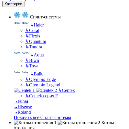
Категории
Сплит-системы
↳
Haier
↳
Coral
↳
Flexis
↳
Quantum
↳
Tundra
↳
Aqua
↳
Biwa
↳
Toya
↳
Ballu
↳
Olympio Edge
↳
Olympio Legend
↳
Centek
↳
Centek серия F
↳
Funai
↳
Hisense
↳
Roland
Показать все Сплит-системы
Котлы
отопления