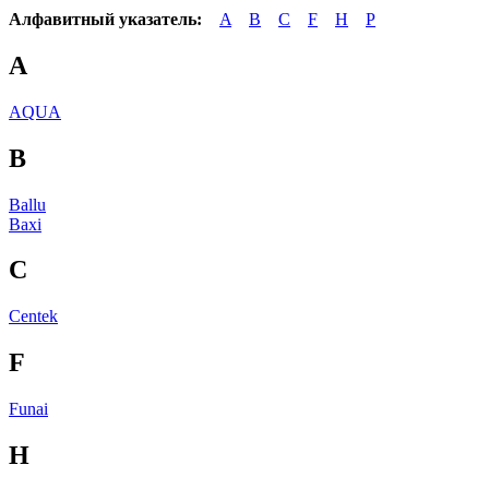
Алфавитный указатель:
A
B
C
F
H
P
A
AQUA
B
Ballu
Baxi
C
Centek
F
Funai
H