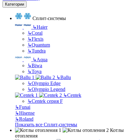
Категории
Сплит-системы
↳
Haier
↳
Coral
↳
Flexis
↳
Quantum
↳
Tundra
↳
Aqua
↳
Biwa
↳
Toya
↳
Ballu
↳
Olympio Edge
↳
Olympio Legend
↳
Centek
↳
Centek серия F
↳
Funai
↳
Hisense
↳
Roland
Показать все Сплит-системы
Котлы
отопления